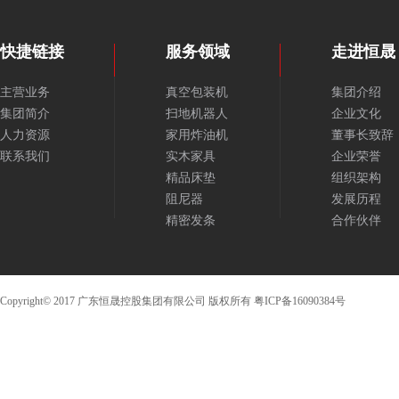
快捷链接
服务领域
走进恒晟
主营业务
真空包装机
集团介绍
集团简介
扫地机器人
企业文化
人力资源
家用炸油机
董事长致辞
联系我们
实木家具
企业荣誉
精品床垫
组织架构
阻尼器
发展历程
精密发条
合作伙伴
Copyright© 2017 广东恒晟控股集团有限公司 版权所有
粤ICP备16090384号