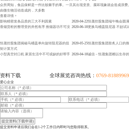
众所周知，食品保鲜是一件比较棘手的事。一旦其出现变质、腐坏现象就会造成浪费
由微生物活动造成的，大多数
查看详情 +
影响精密发条品质的三大不利因素
2020-04-22
恒晟控股集团端午晚会圆
香烟货柜的整理变的井然有序 推烟器功不可没
2020-06-18
更换马桶盖阻尼器 不妨试
恒晟控股集团揭秘马桶盖单向旋转阻尼器的扭
2020-05-25
恒晟控股集团脍炙人口的
矩计算方式
小型真空封口机 家居生活中不可或缺的好帮手
2020-04-18
诚信－恒晟集团赖以生存
资料下载
全球展览咨询热线：
0769-81889969
爱心企业
提交资料申请后我们会在1-2个工作日内即时与您取得联系。